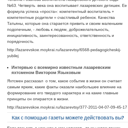
№63. Четверть века она воспитывает лазаревских детишек. Ее
формула успеха «проста»: компетентный воспитатель +
компетентные родители = счастливый ребенок. Качества
Татьяны, которые она старается привить и своим маленьким
подопечным, - любовь к людям, доброжелательность,
инициативность, заинтересованность, ответственность и
порядочность.
http://lazarevskoe.moykrai.ru/lazarevtsy/6568-pedagogicheskij-
yubilej
Интервью с всемирно известным лазаревским
яхтсменом Виктором Языковым
Яхтсмен рассказал о том, какое событие в жизни он считает
самым ярким, какие факты оказали наибольшее влияние на
формирование его твердого характера и на какие главные
принципы он опирается в жизни.
http://lazarevskoe.moykrai.ru/lazarevtsy/377-2011-04-07-09-45-17
Как с помощью газеты можете действовать вы?