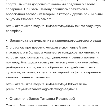
спорта, выиграв досрочно финальный поединок у своего
соперника. При этом Семену пришлось сражаться в
абсолютной весовой категории, в которой другие бойцы были
ощутимо тяжелее его самого.
http://lazarevskoe.moykrai.ru/lazarevtsy/6836-tak-rozhdayutsya-
chempiony
Василиса премудрая из лазаревского детского сада
Это рассказ про девочку, которая в свои юные 5 лет
участвовала в большом количестве конкурсов, во многих из
которых удостоилась наград, дипломов и ценных призов. К
примеру, благодаря своему пытливому уму, она уже сейчас
разбирается в том, как из собранных желудей изготовить
сухарики, лепешки, кашу или желудевый кофе по старинным
запатентованным рецептам.
http://lazarevskoe.moykrai.ru/lazarevtsy/6835-vasilisa-
premudraya-iz-lazarevskogo-detskogo-sajda-118
Статья о юбилее Татьяны Розановой
Татьяна Розанова воспитатель лазаревского детского сада