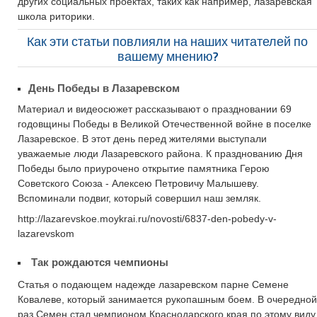
других социальных проектах, таких как например, лазаревская
школа риторики.
Как эти статьи повлияли на наших читателей по
вашему мнению?
День Победы в Лазаревском
Материал и видеосюжет рассказывают о праздновании 69
годовщины Победы в Великой Отечественной войне в поселке
Лазаревское. В этот день перед жителями выступали
уважаемые люди Лазаревского района. К празднованию Дня
Победы было приурочено открытие памятника Герою
Советского Союза - Алексею Петровичу Малышеву.
Вспоминали подвиг, который совершил наш земляк.
http://lazarevskoe.moykrai.ru/novosti/6837-den-pobedy-v-
lazarevskom
Так рождаются чемпионы
Статья о подающем надежде лазаревском парне Семене
Ковалеве, который занимается рукопашным боем. В очередной
раз Семен стал чемпионом Краснодарского края по этому виду